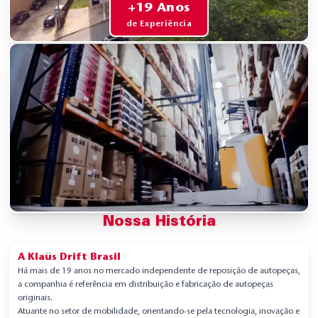
+19 Anos
de Experiência
Nossa História
A Klaüs Drift Brasil
Há mais de 19 anos no mercado independente de reposição de autopeças,
a companhia é referência em distribuição e fabricação de autopeças
originais.
Atuante no setor de mobilidade, orientando-se pela tecnologia, inovação e