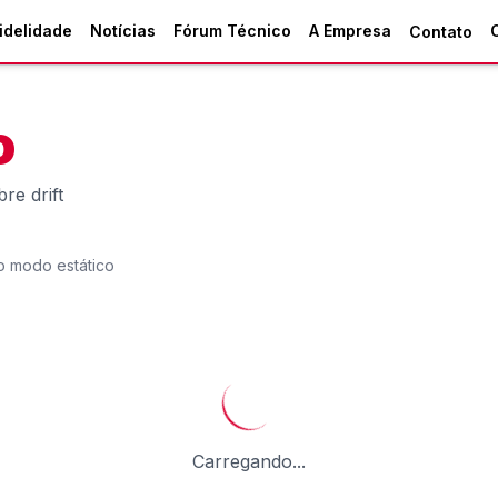
idelidade
Notícias
Fórum Técnico
A Empresa
Contato
o
re drift
o modo estático
Carregando...