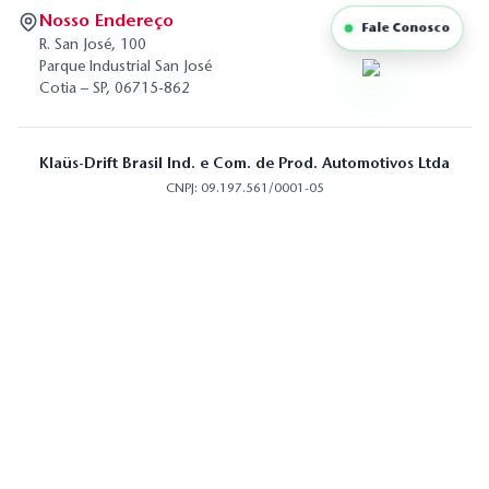
Nosso Endereço
Fale Conosco
R. San José, 100
Parque Industrial San José
Cotia – SP, 06715-862
Klaüs-Drift Brasil Ind. e Com. de Prod. Automotivos Ltda
CNPJ: 09.197.561/0001-05
© 2025 Drift Brasil. Todos os direitos reservados.
Indústria Drift Brasil — qualidade, tecnologia e confiança para o seu negócio
Drift Brasil
Drift Brasil
Indústria de autopeças. Conectamos pessoas,
proporcionamos novas experiências e contribuímos para
uma mobilidade mais segura e confiável. Nosso
compromisso é com a durabilidade, segurança e